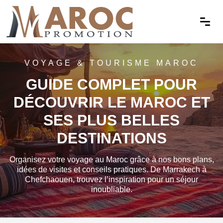
VOYAGE & TOURISME MAROC
GUIDE COMPLET POUR
DÉCOUVRIR LE MAROC ET
SES PLUS BELLES
DESTINATIONS
Organisez votre voyage au Maroc grâce à nos bons plans,
idées de visites et conseils pratiques. De Marrakech à
Chefchaouen, trouvez l’inspiration pour un séjour
Comment voyager au Maroc sans se ruiner ?
inoubliable.
Voyages