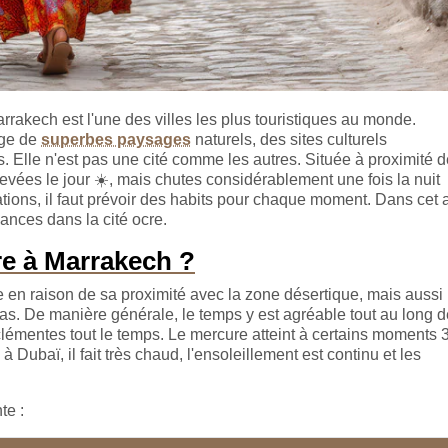
rakech est l'une des villes les plus touristiques au monde.
nge de
superbes paysages
naturels, des sites culturels
Elle n'est pas une cité comme les autres. Située à proximité d
levées le jour
☀️
, mais chutes considérablement une fois la nuit
tions, il faut prévoir des habits pour chaque moment. Dans cet ar
ances dans la cité ocre.
re à Marrakech ?
de en raison de sa proximité avec la zone désertique, mais aussi
las. De manière générale, le temps y est agréable tout au long d
 clémentes tout le temps. Le mercure atteint à certains moments 
à Dubaï, il fait très chaud, l'ensoleillement est continu et les
te :