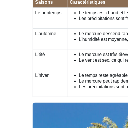
Saisons
Caractéristiques
Le printemps
Le temps est chaud et le
Les précipitations sont f
L'automne
Le mercure descend rapi
L'humidité est moyenne, c
L'été
Le mercure est très élevé
Le vent est sec, ce qui r
L'hiver
Le temps reste agréable 
Le mercure peut rapideme
Les précipitations sont 