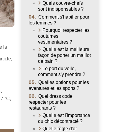
Quels couvre-chefs
sont indispensables ?
04.
Comment s'habiller pour
les femmes ?
Pourquoi respecter les
coutumes
vestimentaires ?
e la
Quelle est la meilleure
façon de porter un maillot
ticle,
de bain ?
Le port du voile,
comment s'y prendre ?
05.
Quelles options pour les
aventures et les sports ?
e
06.
Quel dress code
37 °C,
respecter pour les
restaurants ?
Quelle est l'importance
du chic décontracté ?
Quelle règle d'or