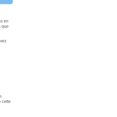
ns en
s que
avez
e
 cette