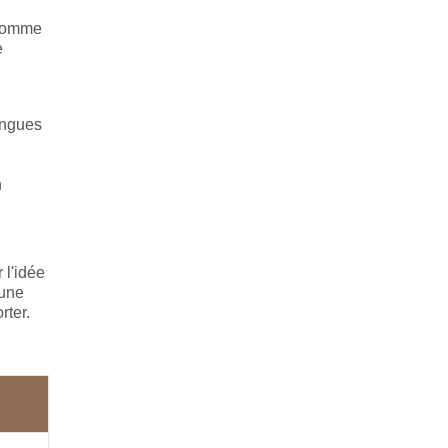
 Comme
e
ongues
n
 l'idée
 une
rter.