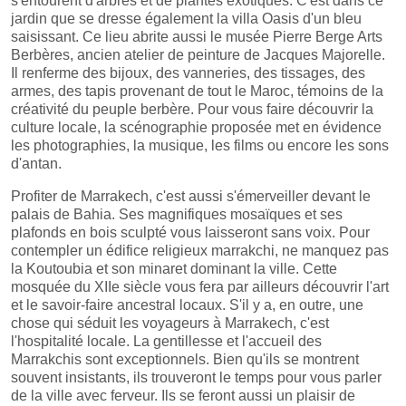
s'entourent d'arbres et de plantes exotiques. C'est dans ce
jardin que se dresse également la villa Oasis d'un bleu
saisissant. Ce lieu abrite aussi le musée Pierre Berge Arts
Berbères, ancien atelier de peinture de Jacques Majorelle.
Il renferme des bijoux, des vanneries, des tissages, des
armes, des tapis provenant de tout le Maroc, témoins de la
créativité du peuple berbère. Pour vous faire découvrir la
culture locale, la scénographie proposée met en évidence
les photographies, la musique, les films ou encore les sons
d'antan.
Profiter de Marrakech, c'est aussi s'émerveiller devant le
palais de Bahia. Ses magnifiques mosaïques et ses
plafonds en bois sculpté vous laisseront sans voix. Pour
contempler un édifice religieux marrakchi, ne manquez pas
la Koutoubia et son minaret dominant la ville. Cette
mosquée du XIIe siècle vous fera par ailleurs découvrir l'art
et le savoir-faire ancestral locaux. S'il y a, en outre, une
chose qui séduit les voyageurs à Marrakech, c'est
l'hospitalité locale. La gentillesse et l'accueil des
Marrakchis sont exceptionnels. Bien qu'ils se montrent
souvent insistants, ils trouveront le temps pour vous parler
de la ville avec ferveur. Ils se feront aussi un plaisir de