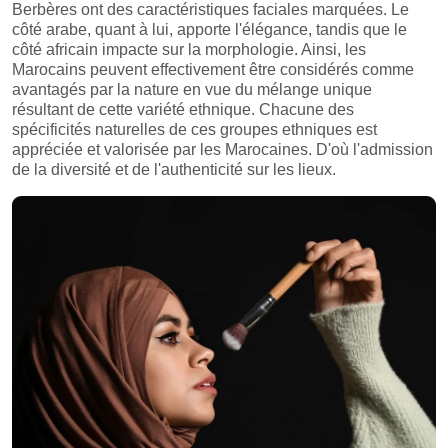
Berbères ont des caractéristiques faciales marquées. Le
côté arabe, quant à lui, apporte l'élégance, tandis que le
côté africain impacte sur la morphologie. Ainsi, les
Marocains peuvent effectivement être considérés comme
avantagés par la nature en vue du mélange unique
résultant de cette variété ethnique. Chacune des
spécificités naturelles de ces groupes ethniques est
appréciée et valorisée par les Marocaines. D'où l'admission
de la diversité et de l'authenticité sur les lieux.