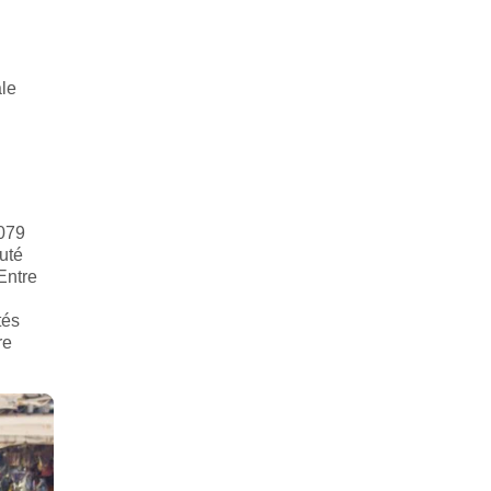
ale
 079
uté
Entre
tés
re