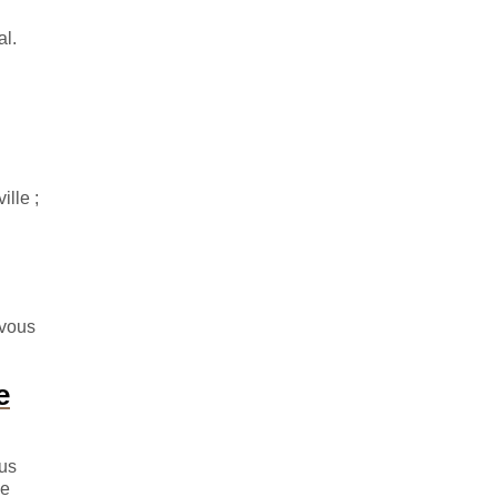
al.
ille ;
 vous
e
ous
se