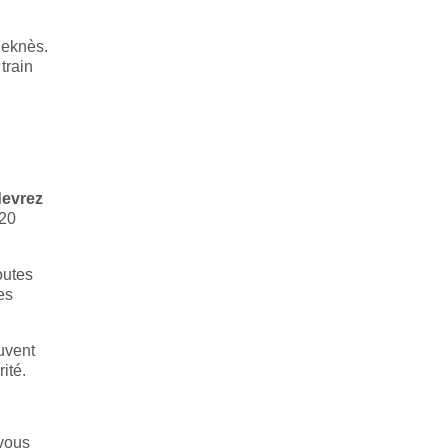
Meknès.
train
devrez
 20
outes
es
uvent
ité.
 vous