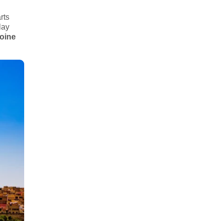
rts
lay
oine