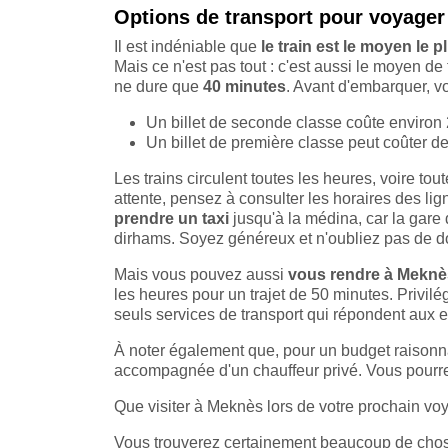
Options de transport pour voyage
Il est indéniable que
le train est le moyen le
Mais ce n'est pas tout : c'est aussi le moyen de 
ne dure que
40 minutes
. Avant d'embarquer, vo
Un billet de seconde classe coûte environ
Un billet de première classe peut coûter de
Les trains circulent toutes les heures, voire to
attente, pensez à consulter les horaires des li
prendre un taxi
jusqu'à la médina, car la gare 
dirhams. Soyez généreux et n'oubliez pas de d
Mais vous pouvez aussi
vous rendre à Meknè
les heures pour un trajet de 50 minutes. Privil
seuls services de transport qui répondent aux 
À noter également que, pour un budget raisonnab
accompagnée d'un chauffeur privé. Vous pourrez 
Que visiter à Meknès lors de votre prochain v
Vous trouverez certainement beaucoup de chose