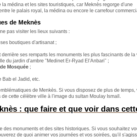
de la médina et les sites touristiques, car Meknès regorge d'une
entre le palais royal, la médina ou encore le carrefour commerci
ques de Meknès
e pas visiter les lieux suivants :
 ses boutiques d'artisanat ;
t derrière ses remparts les monuments les plus fascinants de la v
ille du jardin d'ambre "Medinet Er-Ryad El'Anbari" ;
nde Mosquée
;
 Bab el Jadid, etc.
ites emblématiques de Menkès. Si vous disposez de plus de temps,
de cette célèbre ville à l'image du sultan Moulay Ismaïl.
ès : que faire et que voir dans cett
te des monuments et des sites historiques. Si vous souhaitez v
trouverez de quoi animer vos journées et vos soirées, qu'il s'agis