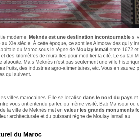
rtie moderne,
Meknès est une destination incontournable
si 
au XIe siècle. À cette époque, ce sont les Almoravides qui y ins
 capitale du Maroc sous le règne de
Moulay Ismaïl
entre 1672 et
et des kilomètres de murailles pour modifier la cité. Le sultan 
ie alaouite. Mais Meknès n'est pas seulement une ville historique
des fruits, des industries agro-alimentaires, etc. Vous en saurez 
es qui suivent.
es villes marocaines. Elle se localise
dans le nord du pays
et
ntre vous ont entendu parler, ou même visité, Bab Mansour ou 
 de la ville de Meknès met en
valeur les grands monuments f
deur architecturale et du puissant règne de Moulay Ismaïl au
turel du Maroc