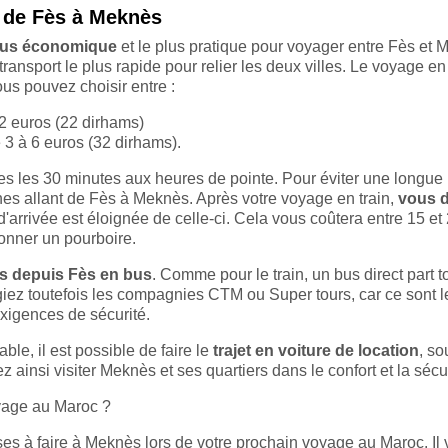
r de Fès à Meknès
 plus économique
et le plus pratique pour voyager entre Fès et 
transport le plus rapide pour relier les deux villes. Le voyage en 
us pouvez choisir entre :
 2 euros (22 dirhams)
 3 à 6 euros (32 dirhams).
utes les 30 minutes aux heures de pointe. Pour éviter une longue
gnes allant de Fès à Meknès. Après votre voyage en train,
vous 
d'arrivée est éloignée de celle-ci. Cela vous coûtera entre 15 et
onner un pourboire.
s depuis Fès en bus
. Comme pour le train, un bus direct part t
égiez toutefois les compagnies CTM ou Super tours, car ce sont l
exigences de sécurité.
le, il est possible de faire le
trajet en voiture de location
, so
ainsi visiter Meknès et ses quartiers dans le confort et la sécur
oyage au Maroc ?
s à faire à Meknès lors de votre prochain voyage au Maroc. Il