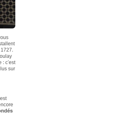
vous
tallent
 1727.
Moulay
 : c'est
plus sur
 est
encore
ondés