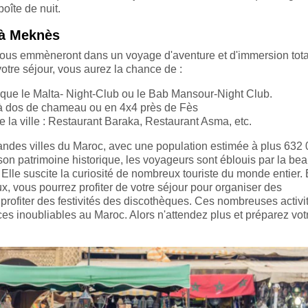
boîte de nuit.
s à Meknès
 vous emmèneront dans un voyage d'aventure et d'immersion tot
otre séjour, vous aurez la chance de :
s que le Malta- Night-Club ou le Bab Mansour-Night Club.
 à dos de chameau ou en 4x4 près de Fès
de la ville : Restaurant Baraka, Restaurant Asma, etc.
randes villes du Maroc, avec une population estimée à plus 632
on patrimoine historique, les voyageurs sont éblouis par la bea
 Elle suscite la curiosité de nombreux touriste du monde entier. 
, vous pourrez profiter de votre séjour pour organiser des
 profiter des festivités des discothèques. Ces nombreuses activi
s inoubliables au Maroc. Alors n'attendez plus et préparez vot