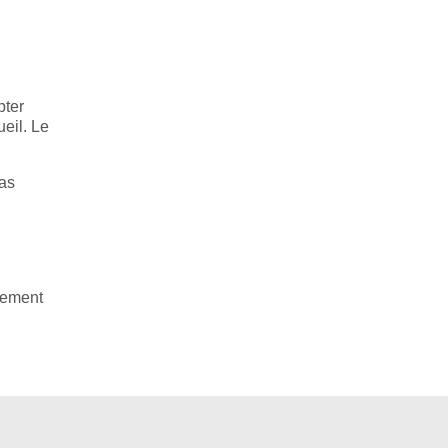
u
pter
ueil. Le
pas
n
ulement