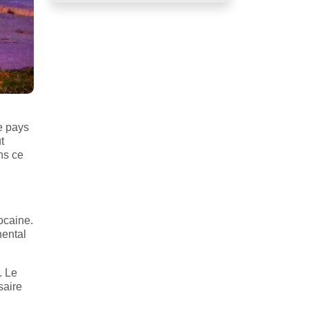
e pays
t
ans ce
ocaine.
nental
. Le
saire