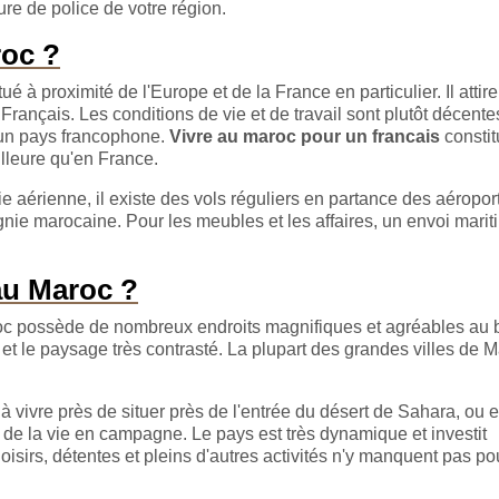
re de police de votre région.
roc ?
é à proximité de l'Europe et de la France en particulier. Il attire
ançais. Les conditions de vie et de travail sont plutôt décentes
t un pays francophone.
Vivre au maroc pour un francais
constit
illeure qu'en France.
oie aérienne, il existe des vols réguliers en partance des aéropor
nie marocaine. Pour les meubles et les affaires, un envoi marit
au Maroc ?
Maroc possède de nombreux endroits magnifiques et agréables au 
et le paysage très contrasté. La plupart des grandes villes de 
 à vivre près de situer près de l'entrée du désert de Sahara, ou 
de la vie en campagne. Le pays est très dynamique et investit
oisirs, détentes et pleins d'autres activités n'y manquent pas po