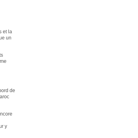
 et la
ue un
ts
ime
bord de
Maroc
encore
ur y