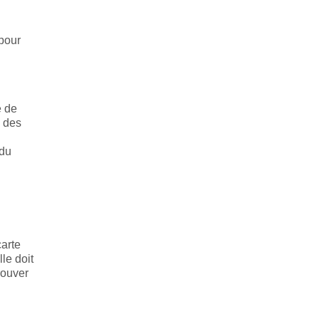
 pour
e de
e des
 du
carte
le doit
rouver