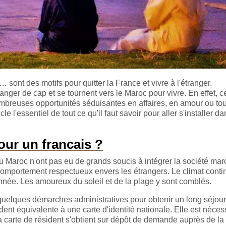
 sont des motifs pour quitter la France et vivre à l'étranger.
ger de cap et se tournent vers le Maroc pour vivre. En effet, c
ombreuses opportunités séduisantes en affaires, en amour ou tou
e l'essentiel de tout ce qu'il faut savoir pour aller s'installer d
ur un francais ?
au Maroc n'ont pas eu de grands soucis à intégrer la société mar
 comportement respectueux envers les étrangers. Le climat conti
nnée. Les amoureux du soleil et de la plage y sont comblés.
re quelques démarches administratives pour obtenir un long séjour
ident équivalente à une carte d'identité nationale. Elle est néces
. La carte de résident s'obtient sur dépôt de demande auprès de la