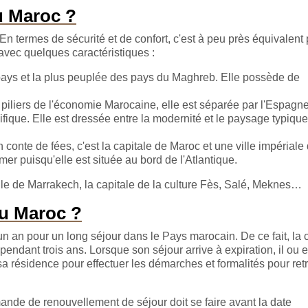
u Maroc ?
En termes de sécurité et de confort, c'est à peu près équivalent
s avec quelques caractéristiques :
 pays et la plus peuplée des pays du Maghreb. Elle possède de
.
es piliers de l'économie Marocaine, elle est séparée par l'Espagn
fique. Elle est dressée entre la modernité et le paysage typiqu
 conte de fées, c'est la capitale de Maroc et une ville impériale
r puisqu'elle est située au bord de l'Atlantique.
 ville de Marrakech, la capitale de la culture Fès, Salé, Meknes…
u Maroc ?
un an pour un long séjour dans le Pays marocain. De ce fait, la 
ndant trois ans. Lorsque son séjour arrive à expiration, il ou el
sa résidence pour effectuer les démarches et formalités pour ret
mande de renouvellement de séjour doit se faire avant la date