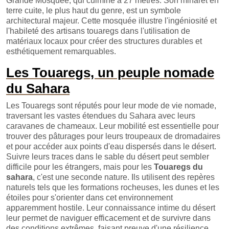
Grande Mosquée, qui culmine à 27 mètres. Son minaret en
terre cuite, le plus haut du genre, est un symbole
architectural majeur. Cette mosquée illustre l'ingéniosité et
l'habileté des artisans touaregs dans l'utilisation de
matériaux locaux pour créer des structures durables et
esthétiquement remarquables.
Les Touaregs, un peuple nomade
du Sahara
Les Touaregs sont réputés pour leur mode de vie nomade,
traversant les vastes étendues du Sahara avec leurs
caravanes de chameaux. Leur mobilité est essentielle pour
trouver des pâturages pour leurs troupeaux de dromadaires
et pour accéder aux points d'eau dispersés dans le désert.
Suivre leurs traces dans le sable du désert peut sembler
difficile pour les étrangers, mais pour les
Touaregs du
sahara
, c'est une seconde nature. Ils utilisent des repères
naturels tels que les formations rocheuses, les dunes et les
étoiles pour s'orienter dans cet environnement
apparemment hostile. Leur connaissance intime du désert
leur permet de naviguer efficacement et de survivre dans
des conditions extrêmes, faisant preuve d'une résilience